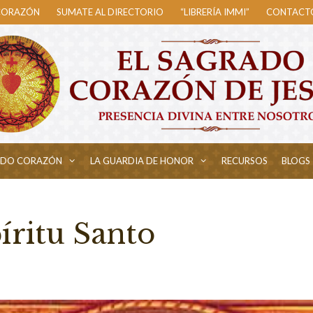
 CORAZÓN
SUMATE AL DIRECTORIO
“LIBRERÍA IMMI”
CONTACT
ADO CORAZÓN
LA GUARDIA DE HONOR
RECURSOS
BLOGS
íritu Santo