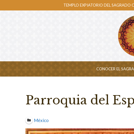
Skip
TEMPLO EXPIATORIO DEL SAGRADO
to
content
CONOCER EL SAGR
Parroquia del Esp
México