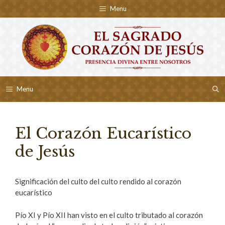
Skip
Menu
to
content
Menu
El Corazón Eucarístico
de Jesús
Significación del culto del culto rendido al corazón
eucarístico
Pío XI y Pío XII han visto en el culto tributado al corazón