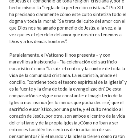
de Jesús el “compendio de toda religión” cristiana y, por e
hecho mismo, la “regla de la perfección cristiana”. Pío XII
ha precisado claramente cómo este culto sintetiza todo el
dogma y toda la moral: “Se trata del culto del amor con el
que Dios nos ha amado por medio de Jesús, a la vez, a la
vez que es el ejercicio del amor que nosotros tenemos a
Dios y a los demás hombres”.
Paralelamente, el Vaticano II nos presenta – y con
maravillosa insistencia – “la celebración del sacrificio
eucarístico” como “la raíz, el centro y la cumbre de toda la
vida de la comunidad cristiana. La eucaristía, añade el
concilio, “contiene todo el tesoro espiritual de la Iglesia” y
es la fuente y la cima de toda la evangelización”.De esta
comparación se sigue una constante: el magisterio de la
Iglesia nos insinúa (es lo menos que podía decirse) que el
sacrificio eucarístico, por una parte, y el culto rendido al
corazón de Jesús, por otra, son ambos el centro de la vida
del cristiano y de la propia Iglesia ¿Cómo no iban a ser
entonces también los centros de irradiación de sus
pensamientos? Si el mundo y la Iglesia tienen como razón