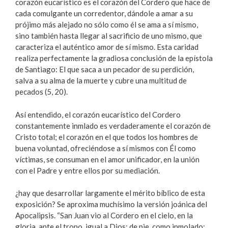
corazón eucarístico es el corazón del Cordero que hace de
cada comulgante un corredentor, dándole a amar a su
prójimo más alejado no sólo como él se ama a sí mismo,
sino también hasta llegar al sacrificio de uno mismo, que
caracteriza el auténtico amor de sí mismo. Esta caridad
realiza perfectamente la gradiosa conclusión de la epístola
de Santiago: El que saca a un pecador de su perdición,
salva a su alma de la muerte y cubre una multitud de
pecados (5, 20).
Así entendido, el corazón eucarístico del Cordero
constantemente inmlado es verdaderamente el corazón de
Cristo total; el corazón en el que todos los hombres de
buena voluntad, ofreciéndose a sí mismos con Él como
víctimas, se consuman en el amor unificador, en la unión
con el Padre y entre ellos por su mediación.
¿hay que desarrollar largamente el mérito bíblico de esta
exposición? Se aproxima muchísimo la versión joánica del
Apocalipsis. “San Juan vio al Cordero en el cielo, en la
gloria, ante el trono, igual a Dios; de pie, como inmolado;